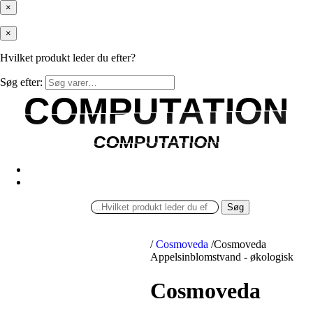
×
×
Hvilket produkt leder du efter?
Søg efter:
COMPUTATION
COMPUTATION
COMPUTATION
COMPUTATION
Søg
/
Cosmoveda
/
Cosmoveda
Appelsinblomstvand - økologisk
Cosmoveda