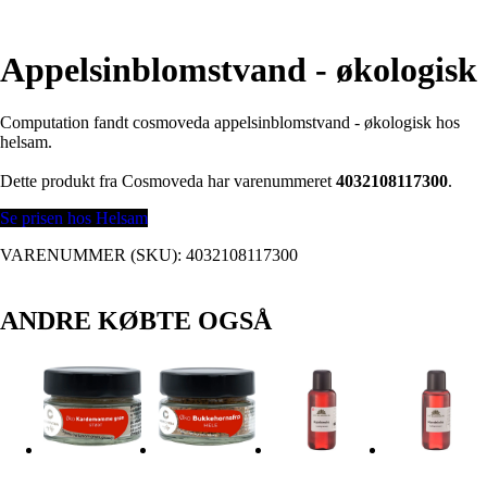
Appelsinblomstvand - økologisk
Computation fandt cosmoveda appelsinblomstvand - økologisk hos
helsam.
Dette produkt fra Cosmoveda har varenummeret
4032108117300
.
Se prisen hos Helsam
VARENUMMER (SKU):
4032108117300
ANDRE KØBTE OGSÅ