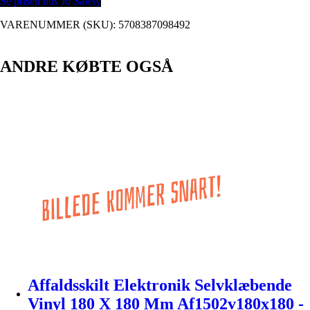
Se prisen hos Jo Safety
VARENUMMER (SKU):
5708387098492
ANDRE KØBTE OGSÅ
Affaldsskilt Elektronik Selvklæbende
Vinyl 180 X 180 Mm Af1502v180x180 -