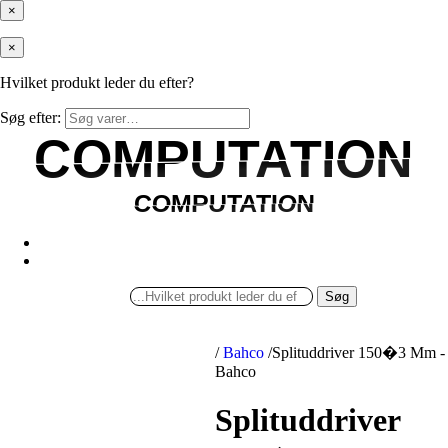
×
×
Hvilket produkt leder du efter?
Søg efter:
COMPUTATION
COMPUTATION
COMPUTATION
COMPUTATION
Søg
/
Bahco
/
Splituddriver 150�3 Mm -
Bahco
Splituddriver